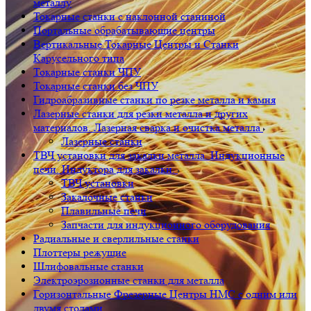
металлу
Токарные станки с наклонной станиной
Портальные обрабатывающие центры
Вертикальные Токарные Центры и Станки
Карусельного типа
Токарные станки ЧПУ
Токарные станки без ЧПУ
Гидроабразивные станки по резке металла и камня
Лазерные станки для резки металла и других
материалов. Лазерная сварка и очистка металла
Лазерные станки
ТВЧ установки для закалки металла. Индукционные
печи. Индуктора для закалки.
ТВЧ установки
Закалочные станки
Плавильные печи
Запчасти для индукционного оборудования
Радиальные и сверлильные станки
Плоттеры режущие
Шлифовальные станки
Электроэрозионные станки для металла
Горизонтальные Фрезерные Центры HMC с одним или
двумя столами