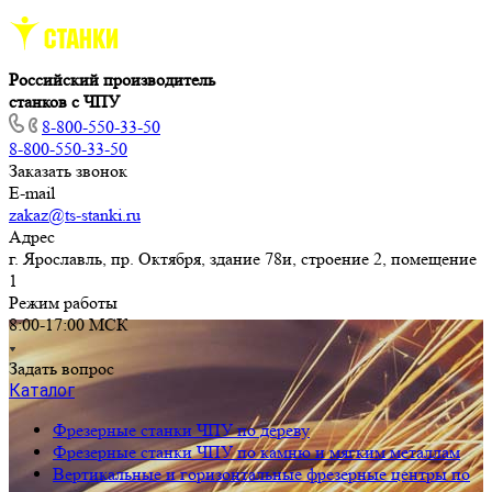
Российский производитель
станков с ЧПУ
8-800-550-33-50
8-800-550-33-50
Заказать звонок
E-mail
zakaz@ts-stanki.ru
Адрес
г. Ярославль, пр. Октября, здание 78и, строение 2, помещение
1
Режим работы
8:00-17:00 МСК
Задать вопрос
Каталог
Фрезерные станки ЧПУ по дереву
Фрезерные станки ЧПУ по камню и мягким металлам
Вертикальные и горизонтальные фрезерные центры по