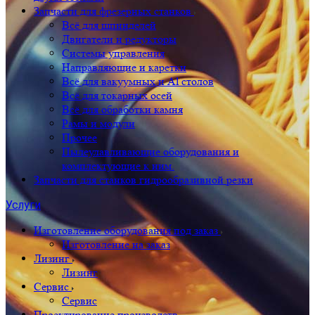
Запчасти для фрезерных станков
Всё для шпинделей
Двигатели и редукторы
Системы управления
Направляющие и каретки
Всё для вакуумных и Al столов
Всё для токарных осей
Всё для обработки камня
Рамы и модули
Прочее
Пылеулавливающие оборудования и
комплектующие к ним.
Запчасти для станков гидрообразивной резки
Услуги
Изготовление оборудования под заказ
Изготовление на заказ
Лизинг
Лизинг
Сервис
Сервис
Проектирование производств