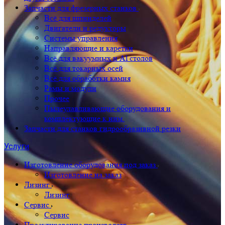
Запчасти для фрезерных станков
Всё для шпинделей
Двигатели и редукторы
Системы управления
Направляющие и каретки
Всё для вакуумных и Al столов
Всё для токарных осей
Всё для обработки камня
Рамы и модули
Прочее
Пылеулавливающие оборудования и
комплектующие к ним.
Запчасти для станков гидрообразивной резки
Услуги
Изготовление оборудования под заказ
Изготовление на заказ
Лизинг
Лизинг
Сервис
Сервис
Проектирование производств