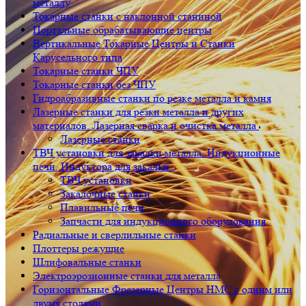
металлу
Токарные станки с наклонной станиной
Портальные обрабатывающие центры
Вертикальные Токарные Центры и Станки
Карусельного типа
Токарные станки ЧПУ
Токарные станки без ЧПУ
Гидроабразивные станки по резке металла и камня
Лазерные станки для резки металла и других
материалов. Лазерная сварка и очистка металла
Лазерные станки
ТВЧ установки для закалки металла. Индукционные
печи. Индуктора для закалки.
ТВЧ установки
Закалочные станки
Плавильные печи
Запчасти для индукционного оборудования
Радиальные и сверлильные станки
Плоттеры режущие
Шлифовальные станки
Электроэрозионные станки для металла
Горизонтальные Фрезерные Центры HMC с одним или
двумя столами