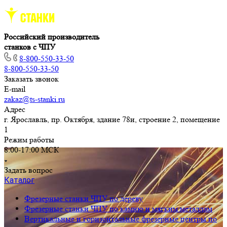
Российский производитель
станков с ЧПУ
8-800-550-33-50
8-800-550-33-50
Заказать звонок
E-mail
zakaz@ts-stanki.ru
Адрес
г. Ярославль, пр. Октября, здание 78и, строение 2, помещение
1
Режим работы
8:00-17:00 МСК
Задать вопрос
Каталог
Фрезерные станки ЧПУ по дереву
Фрезерные станки ЧПУ по камню и мягким металлам
Вертикальные и горизонтальные фрезерные центры по