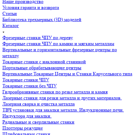
Фрезерно-гравировальный станок с ЧПУ ORSON 2040
Нужен станок?
Оставьте заявку
, менеджер подберет лучший вариант под
ваши задачи.
Комментарии
Загрузка комментариев...
Назад к списку
Компания
Наше производство
Условия гаранта и возврата
Статьи
Библиотека трехмерных (3D) моделей
Каталог