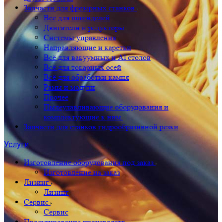
Запчасти для фрезерных станков
Всё для шпинделей
Двигатели и редукторы
Системы управления
Направляющие и каретки
Всё для вакуумных и Al столов
Всё для токарных осей
Всё для обработки камня
Рамы и модули
Прочее
Пылеулавливающие оборудования и
комплектующие к ним.
Запчасти для станков гидрообразивной резки
Услуги
Изготовление оборудования под заказ
Изготовление на заказ
Лизинг
Лизинг
Сервис
Сервис
Проектирование производств