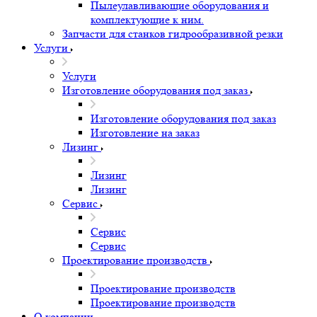
Плоттеры режущие
Шлифовальные станки
Электроэрозионные станки для металла
Горизонтальные Фрезерные Центры HMC с одним
или двумя столами
Запчасти для фрезерных станков
Запчасти для фрезерных станков
Всё для шпинделей
Двигатели и редукторы
Системы управления
Направляющие и каретки
Всё для вакуумных и Al столов
Всё для токарных осей
Всё для обработки камня
Рамы и модули
Прочее
Пылеулавливающие оборудования и
комплектующие к ним.
Запчасти для станков гидрообразивной резки
Услуги