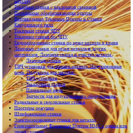
металлу
Токарные станки с наклонной станиной
Портальные обрабатывающие центры
Вертикальные Токарные Центры и Станки
Карусельного типа
Токарные станки ЧПУ
Токарные станки без ЧПУ
Гидроабразивные станки по резке металла и камня
Лазерные станки для резки металла и других
материалов. Лазерная сварка и очистка металла
Лазерные станки
ТВЧ установки для закалки металла. Индукционные
печи. Индуктора для закалки.
ТВЧ установки
Закалочные станки
Плавильные печи
Запчасти для индукционного оборудования
Радиальные и сверлильные станки
Плоттеры режущие
Шлифовальные станки
Электроэрозионные станки для металла
Горизонтальные Фрезерные Центры HMC с одним или
двумя столами