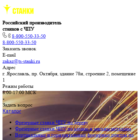
Российский производитель
станков с ЧПУ
8-800-550-33-50
8-800-550-33-50
Заказать звонок
E-mail
zakaz@ts-stanki.ru
Адрес
г. Ярославль, пр. Октября, здание 78и, строение 2, помещение
1
Режим работы
8:00-17:00 МСК
Задать вопрос
Каталог
Фрезерные станки ЧПУ по дереву
Фрезерные станки ЧПУ по камню и мягким металлам
Вертикальные и горизонтальные фрезерные центры по