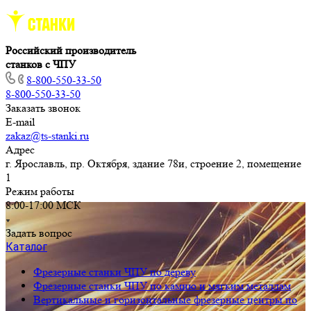
Российский производитель
станков с ЧПУ
8-800-550-33-50
8-800-550-33-50
Заказать звонок
E-mail
zakaz@ts-stanki.ru
Адрес
г. Ярославль, пр. Октября, здание 78и, строение 2, помещение
1
Режим работы
8:00-17:00 МСК
Задать вопрос
Каталог
Фрезерные станки ЧПУ по дереву
Фрезерные станки ЧПУ по камню и мягким металлам
Вертикальные и горизонтальные фрезерные центры по