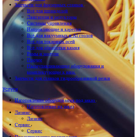
Запчасти для фрезерных станков
Всё для шпинделей
Двигатели и редукторы
Системы управления
Направляющие и каретки
Всё для вакуумных и Al столов
Всё для токарных осей
Всё для обработки камня
Рамы и модули
Прочее
Пылеулавливающие оборудования и
комплектующие к ним.
Запчасти для станков гидрообразивной резки
Услуги
Изготовление оборудования под заказ
Изготовление на заказ
Лизинг
Лизинг
Сервис
Сервис
Проектирование производств