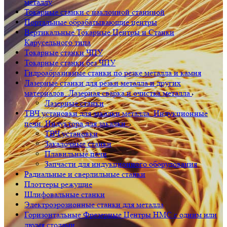
металлу
Токарные станки с наклонной станиной
Портальные обрабатывающие центры
Вертикальные Токарные Центры и Станки
Карусельного типа
Токарные станки ЧПУ
Токарные станки без ЧПУ
Гидроабразивные станки по резке металла и камня
Лазерные станки для резки металла и других
материалов. Лазерная сварка и очистка металла
Лазерные станки
ТВЧ установки для закалки металла. Индукционные
печи. Индуктора для закалки.
ТВЧ установки
Закалочные станки
Плавильные печи
Запчасти для индукционного оборудования
Радиальные и сверлильные станки
Плоттеры режущие
Шлифовальные станки
Электроэрозионные станки для металла
Горизонтальные Фрезерные Центры HMC с одним или
двумя столами