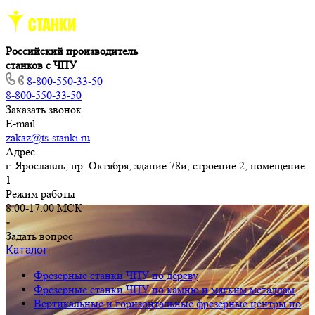
Российский производитель
станков с ЧПУ
8-800-550-33-50
8-800-550-33-50
Заказать звонок
E-mail
zakaz@ts-stanki.ru
Адрес
г. Ярославль, пр. Октября, здание 78и, строение 2, помещение
1
Режим работы
8:00-17:00 МСК
Задать вопрос
Каталог
Фрезерные станки ЧПУ по дереву
Фрезерные станки ЧПУ по камню и мягким металлам
Вертикальные и горизонтальные фрезерные центры по