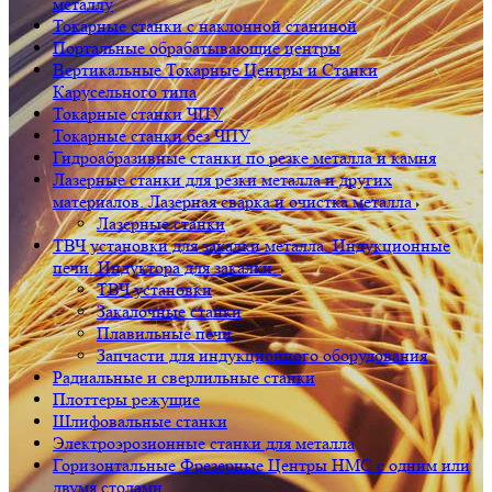
металлу
Токарные станки с наклонной станиной
Портальные обрабатывающие центры
Вертикальные Токарные Центры и Станки
Карусельного типа
Токарные станки ЧПУ
Токарные станки без ЧПУ
Гидроабразивные станки по резке металла и камня
Лазерные станки для резки металла и других
материалов. Лазерная сварка и очистка металла
Лазерные станки
ТВЧ установки для закалки металла. Индукционные
печи. Индуктора для закалки.
ТВЧ установки
Закалочные станки
Плавильные печи
Запчасти для индукционного оборудования
Радиальные и сверлильные станки
Плоттеры режущие
Шлифовальные станки
Электроэрозионные станки для металла
Горизонтальные Фрезерные Центры HMC с одним или
двумя столами