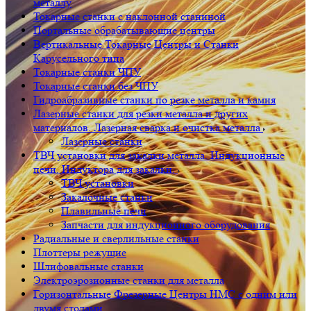
металлу
Токарные станки с наклонной станиной
Портальные обрабатывающие центры
Вертикальные Токарные Центры и Станки
Карусельного типа
Токарные станки ЧПУ
Токарные станки без ЧПУ
Гидроабразивные станки по резке металла и камня
Лазерные станки для резки металла и других
материалов. Лазерная сварка и очистка металла
Лазерные станки
ТВЧ установки для закалки металла. Индукционные
печи. Индуктора для закалки.
ТВЧ установки
Закалочные станки
Плавильные печи
Запчасти для индукционного оборудования
Радиальные и сверлильные станки
Плоттеры режущие
Шлифовальные станки
Электроэрозионные станки для металла
Горизонтальные Фрезерные Центры HMC с одним или
двумя столами