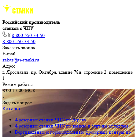
Российский производитель
станков с ЧПУ
8-800-550-33-50
8-800-550-33-50
Заказать звонок
E-mail
zakaz@ts-stanki.ru
Адрес
г. Ярославль, пр. Октября, здание 78и, строение 2, помещение
1
Режим работы
8:00-17:00 МСК
Задать вопрос
Каталог
Фрезерные станки ЧПУ по дереву
Фрезерные станки ЧПУ по камню и мягким металлам
Вертикальные и горизонтальные фрезерные центры по