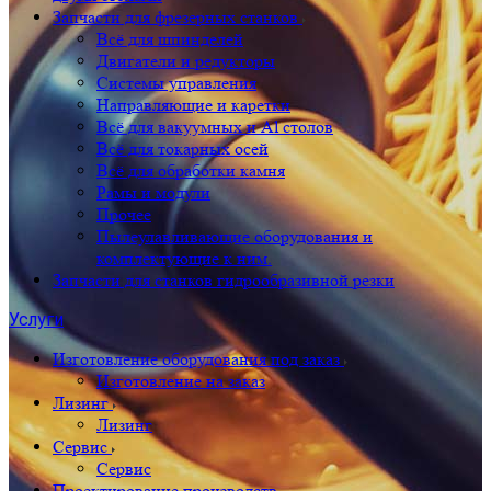
Запчасти для фрезерных станков
Всё для шпинделей
Двигатели и редукторы
Системы управления
Направляющие и каретки
Всё для вакуумных и Al столов
Всё для токарных осей
Всё для обработки камня
Рамы и модули
Прочее
Пылеулавливающие оборудования и
комплектующие к ним.
Запчасти для станков гидрообразивной резки
Услуги
Изготовление оборудования под заказ
Изготовление на заказ
Лизинг
Лизинг
Сервис
Сервис
Проектирование производств