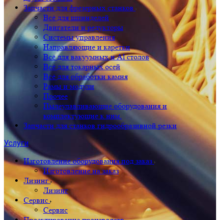
Запчасти для фрезерных станков
Всё для шпинделей
Двигатели и редукторы
Системы управления
Направляющие и каретки
Всё для вакуумных и Al столов
Всё для токарных осей
Всё для обработки камня
Рамы и модули
Прочее
Пылеулавливающие оборудования и
комплектующие к ним.
Запчасти для станков гидрообразивной резки
Услуги
Изготовление оборудования под заказ
Изготовление на заказ
Лизинг
Лизинг
Сервис
Сервис
Проектирование производств