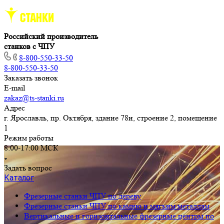
Российский производитель
станков с ЧПУ
8-800-550-33-50
8-800-550-33-50
Заказать звонок
E-mail
zakaz@ts-stanki.ru
Адрес
г. Ярославль, пр. Октября, здание 78и, строение 2, помещение
1
Режим работы
8:00-17:00 МСК
Задать вопрос
Каталог
Фрезерные станки ЧПУ по дереву
Фрезерные станки ЧПУ по камню и мягким металлам
Вертикальные и горизонтальные фрезерные центры по