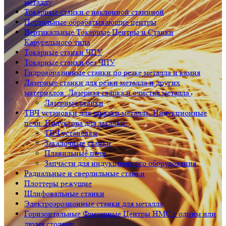
металлу
Токарные станки с наклонной станиной
Портальные обрабатывающие центры
Вертикальные Токарные Центры и Станки
Карусельного типа
Токарные станки ЧПУ
Токарные станки без ЧПУ
Гидроабразивные станки по резке металла и камня
Лазерные станки для резки металла и других
материалов. Лазерная сварка и очистка металла
Лазерные станки
ТВЧ установки для закалки металла. Индукционные
печи. Индуктора для закалки.
ТВЧ установки
Закалочные станки
Плавильные печи
Запчасти для индукционного оборудования
Радиальные и сверлильные станки
Плоттеры режущие
Шлифовальные станки
Электроэрозионные станки для металла
Горизонтальные Фрезерные Центры HMC с одним или
двумя столами