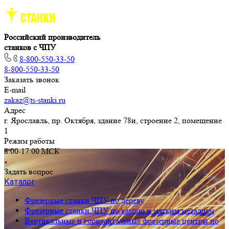
Российский производитель
станков с ЧПУ
8-800-550-33-50
8-800-550-33-50
Заказать звонок
E-mail
zakaz@ts-stanki.ru
Адрес
г. Ярославль, пр. Октября, здание 78и, строение 2, помещение
1
Режим работы
8:00-17:00 МСК
Задать вопрос
Каталог
Фрезерные станки ЧПУ по дереву
Фрезерные станки ЧПУ по камню и мягким металлам
Вертикальные и горизонтальные фрезерные центры по