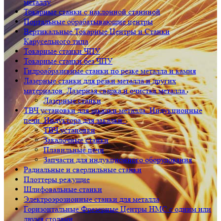
металлу
Токарные станки с наклонной станиной
Портальные обрабатывающие центры
Вертикальные Токарные Центры и Станки
Карусельного типа
Токарные станки ЧПУ
Токарные станки без ЧПУ
Гидроабразивные станки по резке металла и камня
Лазерные станки для резки металла и других
материалов. Лазерная сварка и очистка металла
Лазерные станки
ТВЧ установки для закалки металла. Индукционные
печи. Индуктора для закалки.
ТВЧ установки
Закалочные станки
Плавильные печи
Запчасти для индукционного оборудования
Радиальные и сверлильные станки
Плоттеры режущие
Шлифовальные станки
Электроэрозионные станки для металла
Горизонтальные Фрезерные Центры HMC с одним или
двумя столами