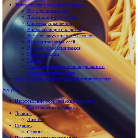
Запчасти для фрезерных станков
Всё для шпинделей
Двигатели и редукторы
Системы управления
Направляющие и каретки
Всё для вакуумных и Al столов
Всё для токарных осей
Всё для обработки камня
Рамы и модули
Прочее
Пылеулавливающие оборудования и
комплектующие к ним.
Запчасти для станков гидрообразивной резки
Услуги
Изготовление оборудования под заказ
Изготовление на заказ
Лизинг
Лизинг
Сервис
Сервис
Проектирование производств