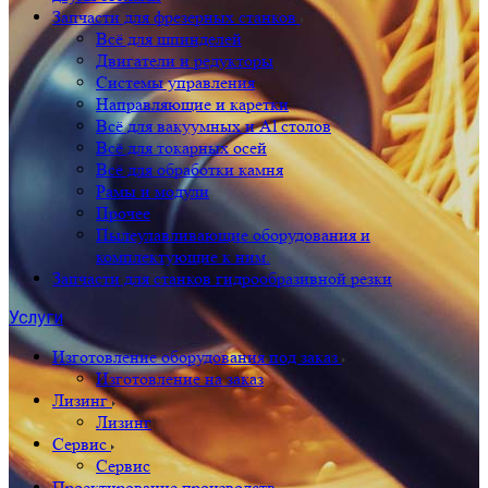
Запчасти для фрезерных станков
Всё для шпинделей
Двигатели и редукторы
Системы управления
Направляющие и каретки
Всё для вакуумных и Al столов
Всё для токарных осей
Всё для обработки камня
Рамы и модули
Прочее
Пылеулавливающие оборудования и
комплектующие к ним.
Запчасти для станков гидрообразивной резки
Услуги
Изготовление оборудования под заказ
Изготовление на заказ
Лизинг
Лизинг
Сервис
Сервис
Проектирование производств