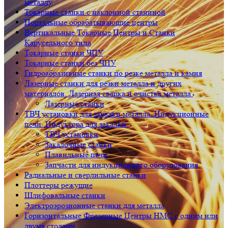
металлу
Токарные станки с наклонной станиной
Портальные обрабатывающие центры
Вертикальные Токарные Центры и Станки
Карусельного типа
Токарные станки ЧПУ
Токарные станки без ЧПУ
Гидроабразивные станки по резке металла и камня
Лазерные станки для резки металла и других
материалов. Лазерная сварка и очистка металла
Лазерные станки
ТВЧ установки для закалки металла. Индукционные
печи. Индуктора для закалки.
ТВЧ установки
Закалочные станки
Плавильные печи
Запчасти для индукционного оборудования
Радиальные и сверлильные станки
Плоттеры режущие
Шлифовальные станки
Электроэрозионные станки для металла
Горизонтальные Фрезерные Центры HMC с одним или
двумя столами