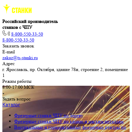
Российский производитель
станков с ЧПУ
8-800-550-33-50
8-800-550-33-50
Заказать звонок
E-mail
zakaz@ts-stanki.ru
Адрес
г. Ярославль, пр. Октября, здание 78и, строение 2, помещение
1
Режим работы
8:00-17:00 МСК
Задать вопрос
Каталог
Фрезерные станки ЧПУ по дереву
Фрезерные станки ЧПУ по камню и мягким металлам
Вертикальные и горизонтальные фрезерные центры по