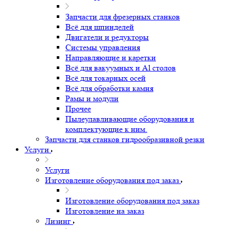
Индукционные печи. Индуктора для
закалки.
ТВЧ установки
Закалочные станки
Плавильные печи
Запчасти для индукционного оборудования
Радиальные и сверлильные станки
Плоттеры режущие
Шлифовальные станки
Электроэрозионные станки для металла
Горизонтальные Фрезерные Центры HMC с одним
или двумя столами
Запчасти для фрезерных станков
Запчасти для фрезерных станков
Всё для шпинделей
Двигатели и редукторы
Системы управления
Направляющие и каретки
Всё для вакуумных и Al столов
Всё для токарных осей
Всё для обработки камня