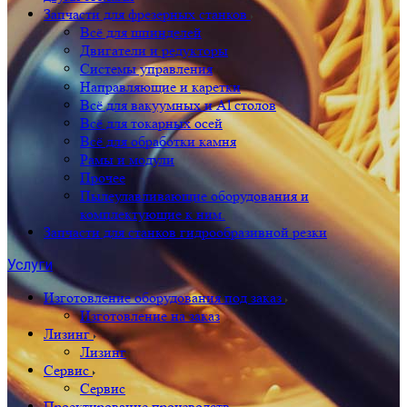
Запчасти для фрезерных станков
Всё для шпинделей
Двигатели и редукторы
Системы управления
Направляющие и каретки
Всё для вакуумных и Al столов
Всё для токарных осей
Всё для обработки камня
Рамы и модули
Прочее
Пылеулавливающие оборудования и
комплектующие к ним.
Запчасти для станков гидрообразивной резки
Услуги
Изготовление оборудования под заказ
Изготовление на заказ
Лизинг
Лизинг
Сервис
Сервис
Проектирование производств