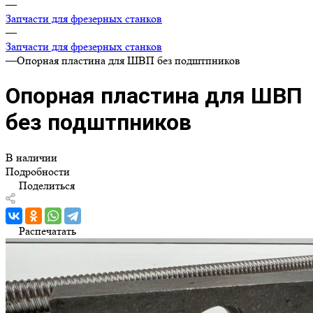
Телефоны
8-800-550-33-50
г. Ярославль, пр. Октября, здание 78и, строение 2,
помещение 1
zakaz@ts-stanki.ru
8:00-17:00 МСК
Главная
—
Каталог
—
Запчасти для фрезерных станков
—
Запчасти для фрезерных станков
—
Опорная пластина для ШВП без подштпников
Опорная пластина для ШВП
без подштпников