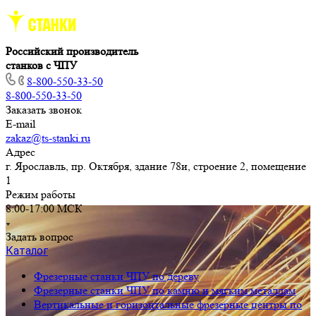
Российский производитель
станков с ЧПУ
8-800-550-33-50
8-800-550-33-50
Заказать звонок
E-mail
zakaz@ts-stanki.ru
Адрес
г. Ярославль, пр. Октября, здание 78и, строение 2, помещение
1
Режим работы
8:00-17:00 МСК
Задать вопрос
Каталог
Фрезерные станки ЧПУ по дереву
Фрезерные станки ЧПУ по камню и мягким металлам
Вертикальные и горизонтальные фрезерные центры по