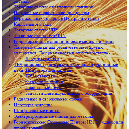
металлу
Токарные станки с наклонной станиной
Портальные обрабатывающие центры
Вертикальные Токарные Центры и Станки
Карусельного типа
Токарные станки ЧПУ
Токарные станки без ЧПУ
Гидроабразивные станки по резке металла и камня
Лазерные станки для резки металла и других
материалов. Лазерная сварка и очистка металла
Лазерные станки
ТВЧ установки для закалки металла. Индукционные
печи. Индуктора для закалки.
ТВЧ установки
Закалочные станки
Плавильные печи
Запчасти для индукционного оборудования
Радиальные и сверлильные станки
Плоттеры режущие
Шлифовальные станки
Электроэрозионные станки для металла
Горизонтальные Фрезерные Центры HMC с одним или
двумя столами