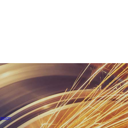
еталлу