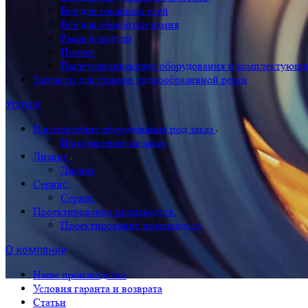
Всё для токарных осей
Всё для обработки камня
Рамы и модули
Прочее
Пылеулавливающие оборудования и комплектующие
Запчасти для станков гидрообразивной резки
Услуги
Изготовление оборудования под заказ
Изготовление на заказ
Лизинг
Лизинг
Сервис
Сервис
Проектирование производств
Проектирование производств
О компании
Наше производство
Условия гаранта и возврата
Статьи