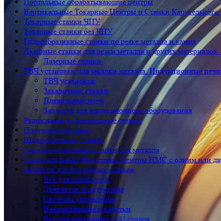
Портальные обрабатывающие центры
Вертикальные Токарные Центры и Станки Карусельного 
Токарные станки ЧПУ
Токарные станки без ЧПУ
Гидроабразивные станки по резке металла и камня
Лазерные станки для резки металла и других материалов.
Лазерные станки
ТВЧ установки для закалки металла. Индукционные печи
ТВЧ установки
Закалочные станки
Плавильные печи
Запчасти для индукционного оборудования
Радиальные и сверлильные станки
Плоттеры режущие
Шлифовальные станки
Электроэрозионные станки для металла
Горизонтальные Фрезерные Центры HMC с одним или дв
Запчасти для фрезерных станков
Всё для шпинделей
Двигатели и редукторы
Системы управления
Направляющие и каретки
Всё для вакуумных и Al столов