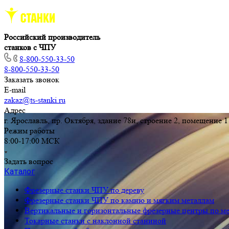
Российский производитель
станков с ЧПУ
8-800-550-33-50
8-800-550-33-50
Заказать звонок
E-mail
zakaz@ts-stanki.ru
Адрес
г. Ярославль, пр. Октября, здание 78и, строение 2, помещение 1
Режим работы
8:00-17:00 МСК
Задать вопрос
Каталог
Фрезерные станки ЧПУ по дереву
Фрезерные станки ЧПУ по камню и мягким металлам
Вертикальные и горизонтальные фрезерные центры по м
Токарные станки с наклонной станиной