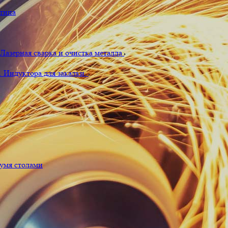
типа
 Лазерная сварка и очистка металла
. Индуктора для закалки.
умя столами