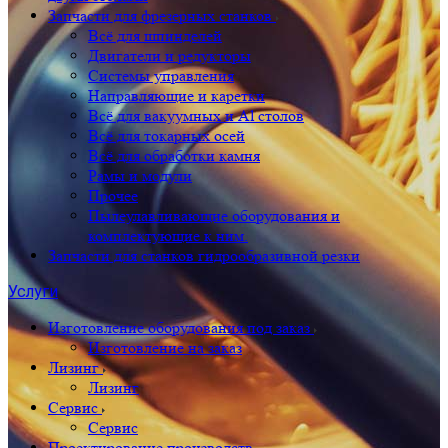
Запчасти для фрезерных станков
Всё для шпинделей
Двигатели и редукторы
Системы управления
Направляющие и каретки
Всё для вакуумных и Al столов
Всё для токарных осей
Всё для обработки камня
Рамы и модули
Прочее
Пылеулавливающие оборудования и
комплектующие к ним.
Запчасти для станков гидрообразивной резки
Услуги
Изготовление оборудования под заказ
Изготовление на заказ
Лизинг
Лизинг
Сервис
Сервис
Проектирование производств