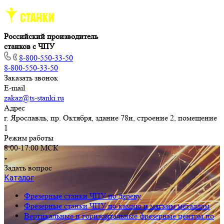
Российский производитель
станков с ЧПУ
8-800-550-33-50
8-800-550-33-50
Заказать звонок
E-mail
zakaz@ts-stanki.ru
Адрес
г. Ярославль, пр. Октября, здание 78и, строение 2, помещение
1
Режим работы
8:00-17:00 МСК
Задать вопрос
Каталог
Фрезерные станки ЧПУ по дереву
Фрезерные станки ЧПУ по камню и мягким металлам
Вертикальные и горизонтальные фрезерные центры по