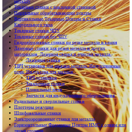
металлу
Токарные станки с наклонной станиной
Портальные обрабатывающие центры
Вертикальные Токарные Центры и Станки
Карусельного типа
Токарные станки ЧПУ
Токарные станки без ЧПУ
Гидроабразивные станки по резке металла и камня
Лазерные станки для резки металла и других
материалов. Лазерная сварка и очистка металла
Лазерные станки
ТВЧ установки для закалки металла. Индукционные
печи. Индуктора для закалки.
ТВЧ установки
Закалочные станки
Плавильные печи
Запчасти для индукционного оборудования
Радиальные и сверлильные станки
Плоттеры режущие
Шлифовальные станки
Электроэрозионные станки для металла
Горизонтальные Фрезерные Центры HMC с одним или
двумя столами