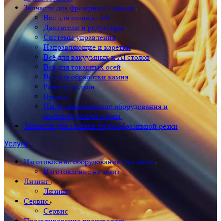
Запчасти для фрезерных станков
Всё для шпинделей
Двигатели и редукторы
Системы управления
Направляющие и каретки
Всё для вакуумных и Al столов
Всё для токарных осей
Всё для обработки камня
Рамы и модули
Прочее
Пылеулавливающие оборудования и
комплектующие к ним.
Запчасти для станков гидрообразивной резки
Услуги
Изготовление оборудования под заказ
Изготовление на заказ
Лизинг
Лизинг
Сервис
Сервис
Проектирование производств