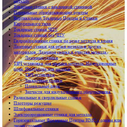
металлу
Токарные станки с наклонной станиной
Портальные обрабатывающие центры
Вертикальные Токарные Центры и Станки
Карусельного типа
Токарные станки ЧПУ
Токарные станки без ЧПУ
Гидроабразивные станки по резке металла и камня
Лазерные станки для резки металла и других
материалов. Лазерная сварка и очистка металла
Лазерные станки
ТВЧ установки для закалки металла. Индукционные
печи. Индуктора для закалки.
ТВЧ установки
Закалочные станки
Плавильные печи
Запчасти для индукционного оборудования
Радиальные и сверлильные станки
Плоттеры режущие
Шлифовальные станки
Электроэрозионные станки для металла
Горизонтальные Фрезерные Центры HMC с одним или
двумя столами