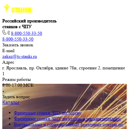
Российский производитель
станков с ЧПУ
8-800-550-33-50
8-800-550-33-50
Заказать звонок
E-mail
zakaz@ts-stanki.ru
Адрес
г. Ярославль, пр. Октября, здание 78и, строение 2, помещение
1
Режим работы
8:00-17:00 МСК
Задать вопрос
Каталог
Фрезерные станки ЧПУ по дереву
Фрезерные станки ЧПУ по камню и мягким металлам
Вертикальные и горизонтальные фрезерные центры по